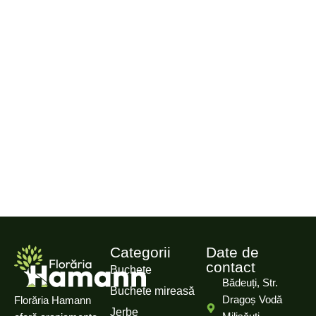
Categorii
Date de
contact
Buchete
Bădeuți, Str.
Buchete mireasă
Dragoș Vodă
Florăria Hamann
Jerbe