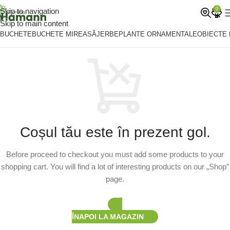
0
Skip to navigation
Skip to main content
BUCHETE
BUCHETE MIREASĂ
JERBE
PLANTE ORNAMENTALE
OBIECTE
Coșul tău este în prezent gol.
Before proceed to checkout you must add some products to your
shopping cart. You will find a lot of interesting products on our „Shop”
page.
ÎNAPOI LA MAGAZIN