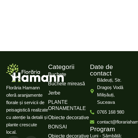
Categorii
Date de
contact
Buchete
Bădeuți, Str.
Buchete mireasă
Dragoș Vodă
Florăria Hamann
Jerbe
Milișăuți,
oferă aranjamente
PLANTE
Suceava
florale și servicii de
ORNAMENTALE
peisagistică realizate
0765 168 980
cu atenție la detalii și
Obiecte decorative
contact@florariaha
plante crescute
BONSAI
Program
local.
Luni - Sâmbătă:
Obiecte decorative