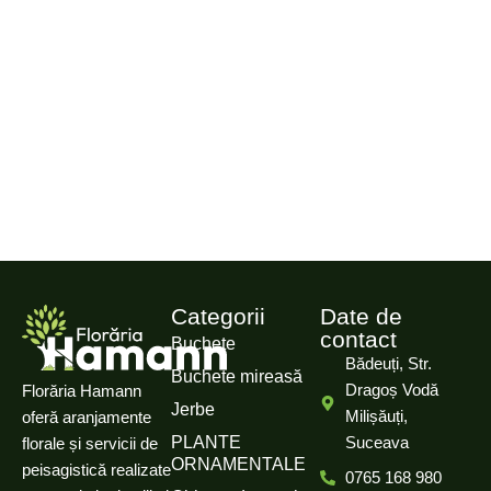
Categorii
Date de
contact
Buchete
Bădeuți, Str.
Buchete mireasă
Dragoș Vodă
Florăria Hamann
Jerbe
Milișăuți,
oferă aranjamente
PLANTE
Suceava
florale și servicii de
ORNAMENTALE
peisagistică realizate
0765 168 980