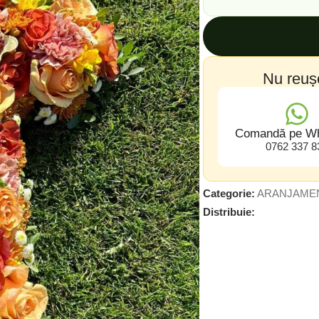
Nu reuș
Comandă pe W
0762 337 8
Categorie:
ARANJAMEN
Distribuie: