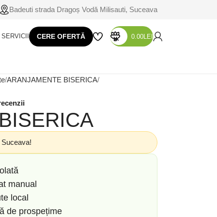
Badeuti strada Dragoș Vodă Milisauti, Suceava
SERVICII
CERE OFERTĂ
0.00
LEI
te
ARANJAMENTE BISERICA
recenzii
BISERICA
n Suceava!
olată
zat manual
te local
să de prospețime