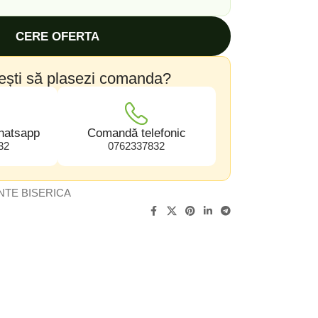
CERE OFERTA
ești să plasezi comanda?
hatsapp
Comandă telefonic
32
0762337832
TE BISERICA