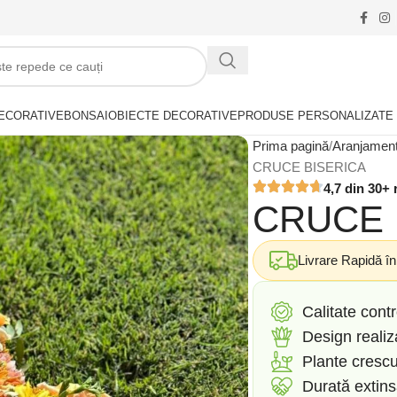
ECORATIVE
BONSAI
OBIECTE DECORATIVE
PRODUSE PERSONALIZATE
Prima pagină
Aranjamen
CRUCE BISERICA
4,7 din 30+ 
CRUCE 
Livrare Rapidă î
Calitate contr
Design reali
Plante crescu
Durată extin