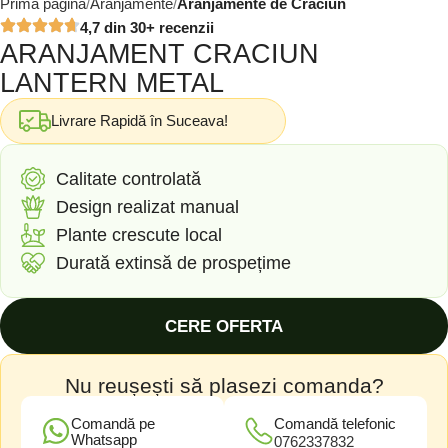
Prima pagină
Aranjamente
Aranjamente de Crăciun
4,7 din 30+ recenzii
ARANJAMENT CRACIUN
LANTERN METAL
Livrare Rapidă în Suceava!
Calitate controlată
Design realizat manual
Plante crescute local
Durată extinsă de prospețime
CERE OFERTA
Nu reușești să plasezi comanda?
Comandă pe
Comandă telefonic
Whatsapp
0762337832