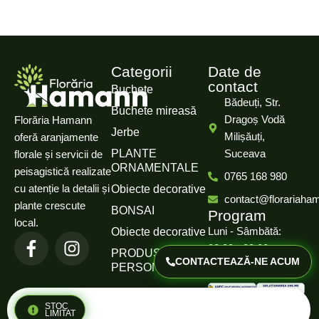
Categorii
Date de
contact
Buchete
Bădeuți, Str.
Buchete mireasă
Dragoș Vodă
Florăria Hamann
Jerbe
Milișăuți,
oferă aranjamente
PLANTE
Suceava
florale și servicii de
ORNAMENTALE
peisagistică realizate
0765 168 980
cu atenție la detalii și
Obiecte decorative
contact@florariaha
plante crescute
BONSAI
Program
local.
Luni - Sâmbătă:
Obiecte decorative
08:00 - 20:00
PRODUSE
CONTACTEAZĂ-NE ACUM
PERSONALIZATE
Duminică: Închis
Politică de confidențialitate
STOC
© 2025 Florăria Hamann.
LIMITAT