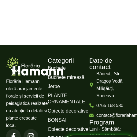
Categorii
Date de
contact
Buchete
Bădeuți, Str.
Buchete mireasă
Dragoș Vodă
Florăria Hamann
Jerbe
Milișăuți,
oferă aranjamente
PLANTE
Suceava
florale și servicii de
ORNAMENTALE
peisagistică realizate
0765 168 980
cu atenție la detalii și
Obiecte decorative
contact@florariaha
plante crescute
BONSAI
Program
local.
Luni - Sâmbătă:
Obiecte decorative
08:00 - 20:00