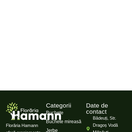
Categorii
Date de
contact
Buchete
Bădeuți, Str.
Buchete mireasă
Dragoș Vodă
Florăria Hamann
Jerbe