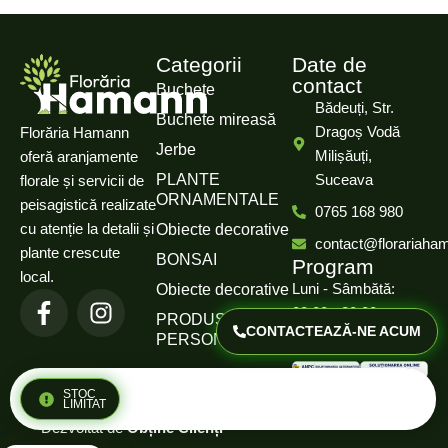
Categorii
Date de
contact
Buchete
Bădeuți, Str.
Buchete mireasă
Dragoș Vodă
Florăria Hamann
Jerbe
Milișăuți,
oferă aranjamente
PLANTE
Suceava
florale și servicii de
ORNAMENTALE
peisagistică realizate
0765 168 980
cu atenție la detalii și
Obiecte decorative
contact@florariaha
plante crescute
BONSAI
Program
local.
Luni - Sâmbătă:
Obiecte decorative
08:00 - 20:00
PRODUSE
CONTACTEAZĂ-NE ACUM
PERSONALIZATE
Duminică: Închis
Politică de confidențialitate
STOC
© 2025 Florăria Hamann.
LIMITAT
Termeni și condiții
Dezvoltat de
Obține Clienți