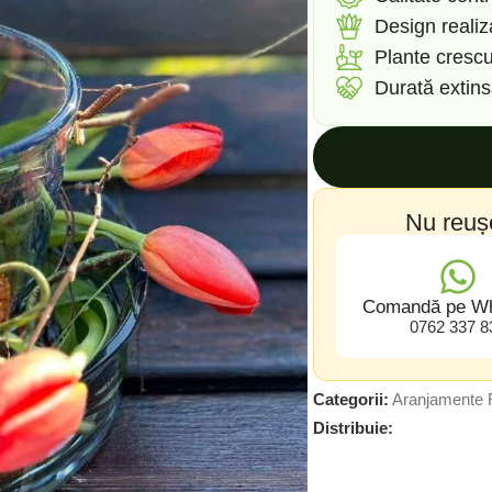
Design reali
Plante crescu
Durată extin
Nu reuș
Comandă pe W
0762 337 8
Categorii:
Aranjamente F
Distribuie: