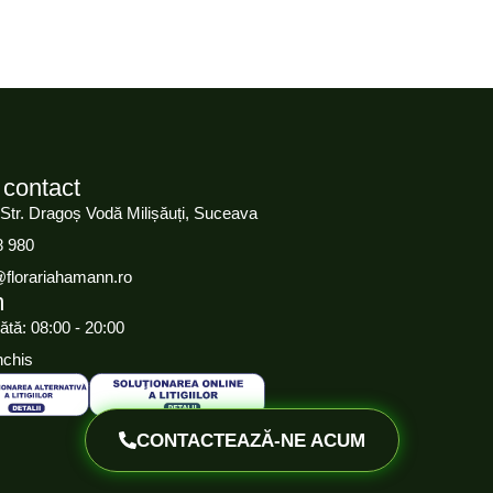
 contact
 Str. Dragoș Vodă Milișăuți, Suceava
8 980
@florariahamann.ro
m
ătă: 08:00 - 20:00
nchis
CONTACTEAZĂ-NE ACUM