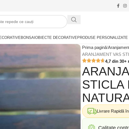
ECORATIVE
BONSAI
OBIECTE DECORATIVE
PRODUSE PERSONALIZATE
Prima pagină
Aranjamen
ARANJAMENT VAS STI
4,7 din 30+ 
ARANJA
STICLA
NATURA
Livrare Rapidă î
Calitate contr