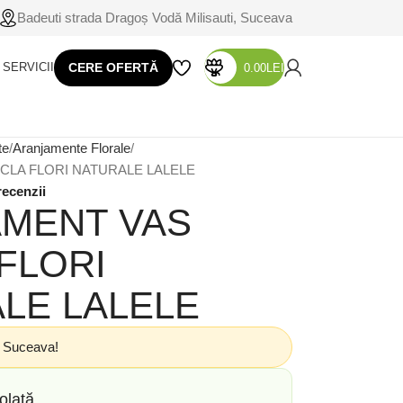
Badeuti strada Dragoș Vodă Milisauti, Suceava
SERVICII
CERE OFERTĂ
0.00
LEI
te
Aranjamente Florale
CLA FLORI NATURALE LALELE
recenzii
MENT VAS
 FLORI
LE LALELE
n Suceava!
olată