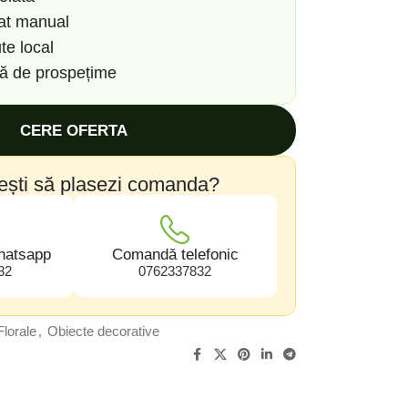
zat manual
te local
să de prospețime
CERE OFERTA
ești să plasezi comanda?
hatsapp
Comandă telefonic
32
0762337832
lorale
,
Obiecte decorative