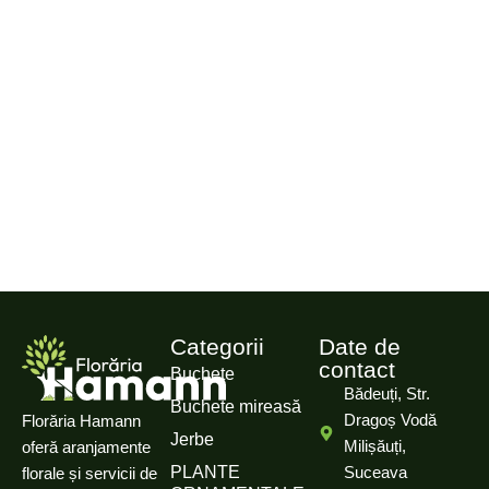
Categorii
Date de
contact
Buchete
Bădeuți, Str.
Buchete mireasă
Dragoș Vodă
Florăria Hamann
Jerbe
Milișăuți,
oferă aranjamente
PLANTE
Suceava
florale și servicii de