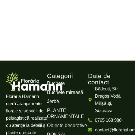
Categorii
Date de
contact
Buchete
Bădeuți, Str.
Buchete mireasă
Dragoș Vodă
Florăria Hamann
Jerbe
Milișăuți,
oferă aranjamente
PLANTE
Suceava
florale și servicii de
ORNAMENTALE
peisagistică realizate
0765 168 980
cu atenție la detalii și
Obiecte decorative
contact@florariaha
plante crescute
BONSAI