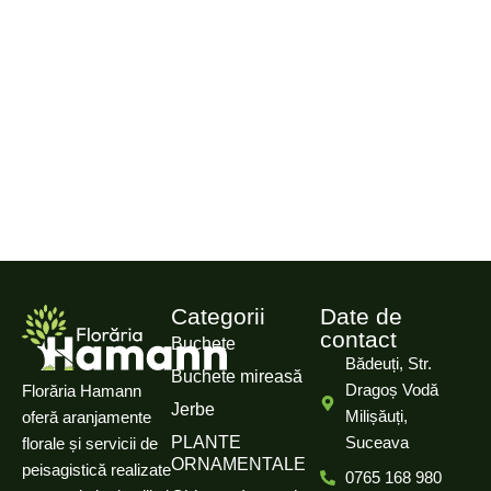
Categorii
Date de
contact
Buchete
Bădeuți, Str.
Buchete mireasă
Dragoș Vodă
Florăria Hamann
Jerbe
Milișăuți,
oferă aranjamente
PLANTE
Suceava
florale și servicii de
ORNAMENTALE
peisagistică realizate
0765 168 980