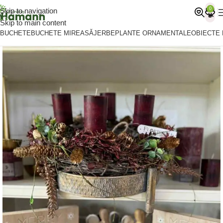
0
Skip to navigation
Skip to main content
BUCHETE
BUCHETE MIREASĂ
JERBE
PLANTE ORNAMENTALE
OBIECTE