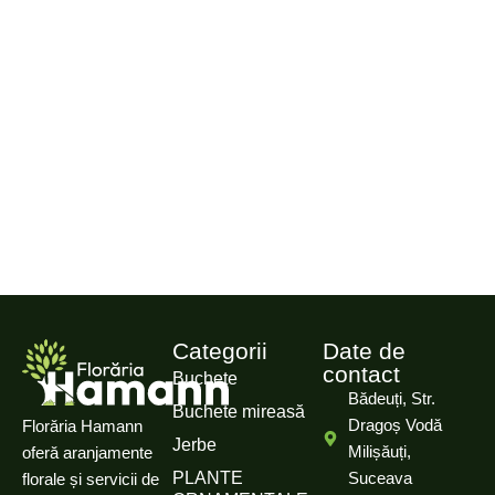
Categorii
Date de
contact
Buchete
Bădeuți, Str.
Buchete mireasă
Dragoș Vodă
Florăria Hamann
Jerbe
Milișăuți,
oferă aranjamente
PLANTE
Suceava
florale și servicii de