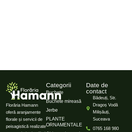
Categorii
Date de
contact
Buchete
Bădeuți, Str.
Buchete mireasă
Dragoș Vodă
Florăria Hamann
Jerbe
Milișăuți,
oferă aranjamente
PLANTE
Suceava
florale și servicii de
ORNAMENTALE
peisagistică realizate
0765 168 980