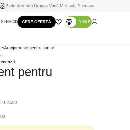
Badeuti strada Dragoș Vodă Milisauti, Suceava
SERVICII
CERE OFERTĂ
0.00
LEI
te
Aranjamente pentru nunta
na
recenzii
nt pentru
5 168 980
:00