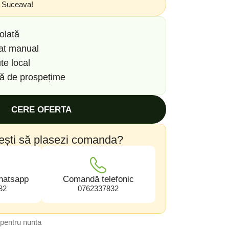
n Suceava!
olată
zat manual
te local
să de prospețime
CERE OFERTA
ești să plasezi comanda?
hatsapp
Comandă telefonic
32
0762337832
pentru nunta