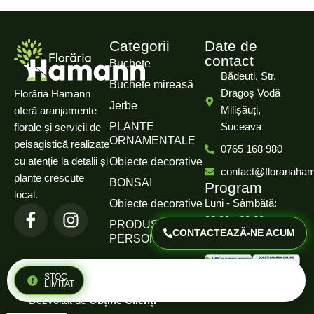
Categorii
Date de
contact
Buchete
Bădeuți, Str.
Buchete mireasă
Dragoș Vodă
Florăria Hamann
Jerbe
Milișăuți,
oferă aranjamente
PLANTE
Suceava
florale și servicii de
ORNAMENTALE
peisagistică realizate
0765 168 980
cu atenție la detalii și
Obiecte decorative
contact@florariaha
plante crescute
BONSAI
Program
local.
Luni - Sâmbătă:
Obiecte decorative
08:00 - 20:00
PRODUSE
CONTACTEAZĂ-NE ACUM
PERSONALIZATE
Duminică: Închis
Politică de confidențialitate
STOC
© 2025 Florăria Hamann.
LIMITAT
Termeni și condiții
Dezvoltat de
Obține Clienți