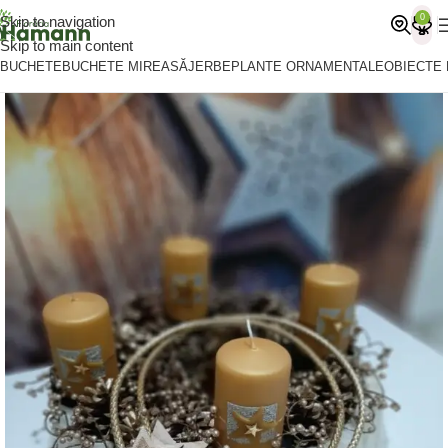
0
Skip to navigation
Skip to main content
BUCHETE
BUCHETE MIREASĂ
JERBE
PLANTE ORNAMENTALE
OBIECTE