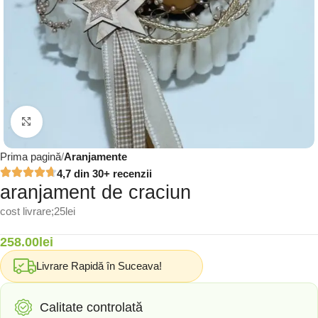
Click to enlarge
Prima pagină
Aranjamente
4,7 din 30+ recenzii
aranjament de craciun
cost livrare;25lei
258.00
lei
Livrare Rapidă în Suceava!
Calitate controlată