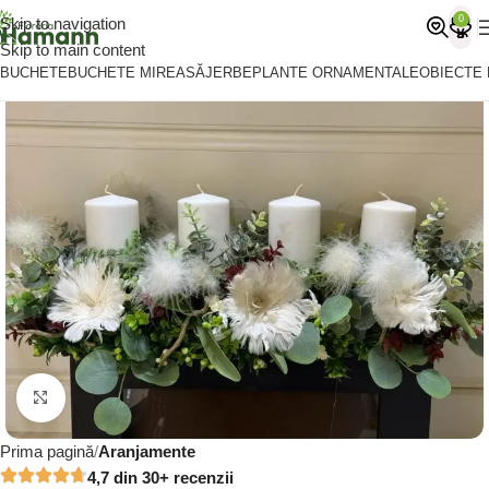
0
Skip to navigation
Skip to main content
BUCHETE
BUCHETE MIREASĂ
JERBE
PLANTE ORNAMENTALE
OBIECTE
Click to enlarge
Prima pagină
Aranjamente
4,7 din 30+ recenzii