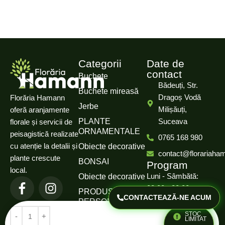
Categorii
Date de
contact
Buchete
Bădeuți, Str.
Buchete mireasă
Dragoș Vodă
Florăria Hamann
Jerbe
Milișăuți,
oferă aranjamente
PLANTE
Suceava
florale și servicii de
ORNAMENTALE
peisagistică realizate
0765 168 980
cu atenție la detalii și
Obiecte decorative
contact@florariaha
plante crescute
BONSAI
Program
local.
Luni - Sâmbătă:
Obiecte decorative
08:00 - 20:00
PRODUSE
CONTACTEAZĂ-NE ACUM
PERSONALIZATE
Duminică: Închis
STOC
LIMITAT