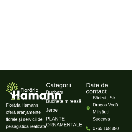
Categorii
Date de
contact
Buchete
Bădeuți, Str.
Buchete mireasă
Dragoș Vodă
Florăria Hamann
Jerbe
Milișăuți,
oferă aranjamente
PLANTE
Suceava
florale și servicii de
ORNAMENTALE
peisagistică realizate
0765 168 980