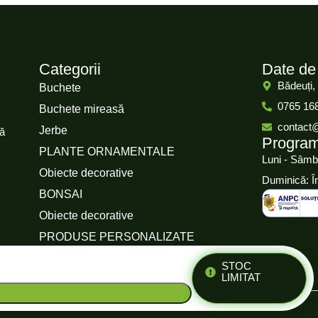
Categorii
Date de
Bădeuți,
Buchete
0765 16
Buchete mireasă
contact
Jerbe
că
Progra
PLANTE ORNAMENTALE
Luni - Sâmb
Obiecte decorative
Duminică: Î
BONSAI
Obiecte decorative
PRODUSE PERSONALIZATE
STOC
LIMITAT
nfidențialitate
Termeni și condiții