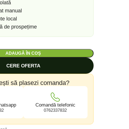
olată
zat manual
te local
să de prospețime
ADAUGĂ ÎN COȘ
CERE OFERTA
ești să plasezi comanda?
hatsapp
Comandă telefonic
32
0762337832