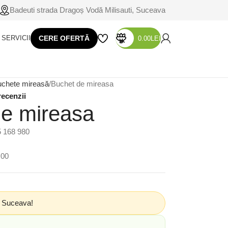
Badeuti strada Dragoș Vodă Milisauti, Suceava
SERVICII
CERE OFERTĂ
0.00
LEI
chete mireasă
Buchet de mireasa
recenzii
de mireasa
5 168 980
:00
n Suceava!