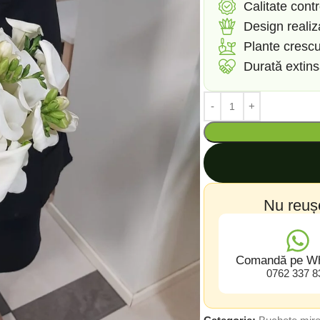
Calitate contr
Design reali
Plante crescu
Durată extin
Nu reuș
Comandă pe W
0762 337 8