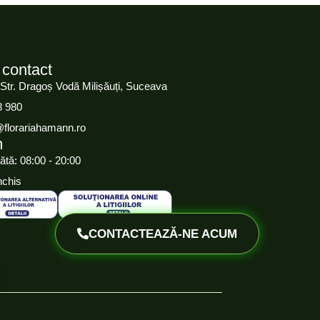
 contact
 Str. Dragoș Vodă Milișăuți, Suceava
8 980
@florariahamann.ro
m
ătă: 08:00 - 20:00
nchis
CONTACTEAZĂ-NE ACUM