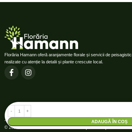
Florăria Hamann oferă aranjamente florale și servicii de peisagisti
realizate cu atenție la detalii și plante crescute local.
ADAUGĂ ÎN COȘ
Politică de co
© 2025 Florăria Hamann. Dezvoltat de
Obține Clienți