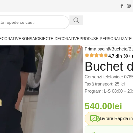
ECORATIVE
BONSAI
OBIECTE DECORATIVE
PRODUSE PERSONALIZATE
Prima pagină
Buchete
Bu
4,7 din 30+ 
Buchet 
Comenzi telefonice: 076
Taxă transport: 25 lei
Program: L-S 08:00 – 20
540.00
lei
Livrare Rapidă î