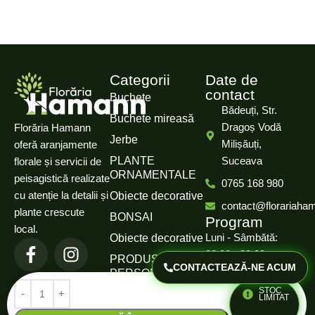
Categorii
Date de
contact
Buchete
Bădeuți, Str.
Buchete mireasă
Dragoș Vodă
Florăria Hamann
Jerbe
Milișăuți,
oferă aranjamente
PLANTE
Suceava
florale și servicii de
ORNAMENTALE
peisagistică realizate
0765 168 980
cu atenție la detalii și
Obiecte decorative
contact@florariaha
plante crescute
BONSAI
Program
local.
Luni - Sâmbătă:
Obiecte decorative
08:00 - 20:00
PRODUSE
CONTACTEAZĂ-NE ACUM
PERSONALIZATE
Duminică: Închis
STOC
LIMITAT
Politică de confidențialitate