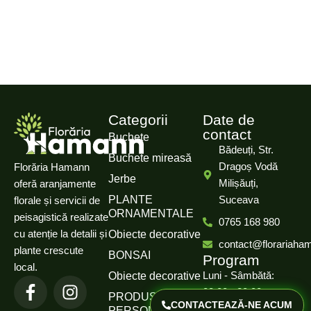
Categorii
Date de
contact
Buchete
Bădeuți, Str.
Buchete mireasă
Dragoș Vodă
Florăria Hamann
Jerbe
Milișăuți,
oferă aranjamente
PLANTE
Suceava
florale și servicii de
ORNAMENTALE
peisagistică realizate
0765 168 980
cu atenție la detalii și
Obiecte decorative
contact@florariaha
plante crescute
BONSAI
Program
local.
Luni - Sâmbătă:
Obiecte decorative
08:00 - 20:00
PRODUSE
CONTACTEAZĂ-NE ACUM
PERSONALIZATE