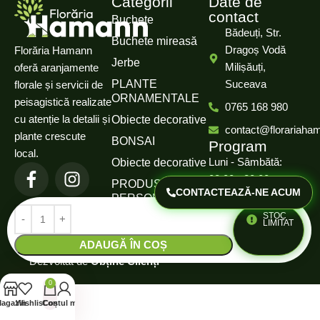
Categorii
Date de
contact
Buchete
Bădeuți, Str.
Buchete mireasă
Dragoș Vodă
Florăria Hamann
Jerbe
Milișăuți,
oferă aranjamente
PLANTE
Suceava
florale și servicii de
ORNAMENTALE
peisagistică realizate
0765 168 980
cu atenție la detalii și
Obiecte decorative
contact@florariaha
plante crescute
BONSAI
Program
local.
Luni - Sâmbătă:
Obiecte decorative
08:00 - 20:00
PRODUSE
CONTACTEAZĂ-NE ACUM
PERSONALIZATE
Duminică: Închis
STOC
LIMITAT
Politică de confidențialitate
© 2025 Florăria Hamann.
ADAUGĂ ÎN COȘ
Termeni și condiții
Dezvoltat de
Obține Clienți
0
agazin
Wishlist
Contul meu
Coș