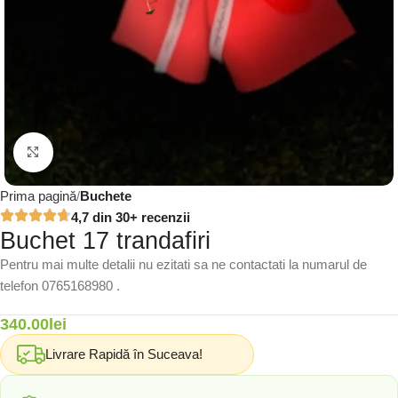
Click to enlarge
Prima pagină
Buchete
4,7 din 30+ recenzii
Buchet 17 trandafiri
Pentru mai multe detalii nu ezitati sa ne contactati la numarul de
telefon 0765168980 .
340.00
lei
Livrare Rapidă în Suceava!