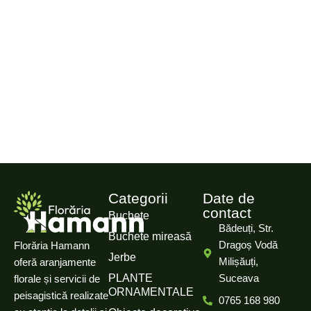
Categorii
Date de
contact
Buchete
Bădeuți, Str.
Buchete mireasă
Dragoș Vodă
Florăria Hamann
Jerbe
Milișăuți,
oferă aranjamente
PLANTE
Suceava
florale și servicii de
ORNAMENTALE
peisagistică realizate
0765 168 980