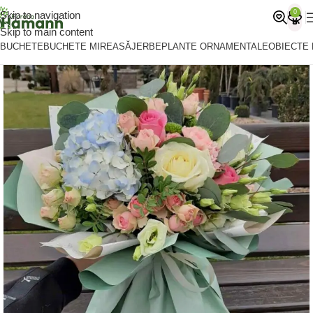
0
Skip to navigation
Skip to main content
BUCHETE
BUCHETE MIREASĂ
JERBE
PLANTE ORNAMENTALE
OBIECTE