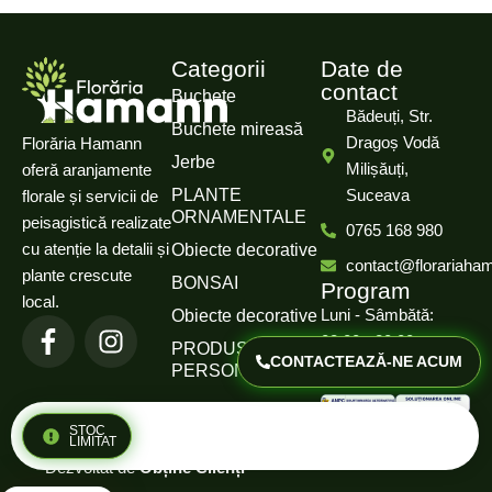
Categorii
Date de
contact
Buchete
Bădeuți, Str.
Buchete mireasă
Dragoș Vodă
Florăria Hamann
Jerbe
Milișăuți,
oferă aranjamente
PLANTE
Suceava
florale și servicii de
ORNAMENTALE
peisagistică realizate
0765 168 980
cu atenție la detalii și
Obiecte decorative
contact@florariaha
plante crescute
BONSAI
Program
local.
Luni - Sâmbătă:
Obiecte decorative
08:00 - 20:00
PRODUSE
CONTACTEAZĂ-NE ACUM
PERSONALIZATE
Duminică: Închis
Politică de confidențialitate
STOC
© 2025 Florăria Hamann.
LIMITAT
Termeni și condiții
Dezvoltat de
Obține Clienți