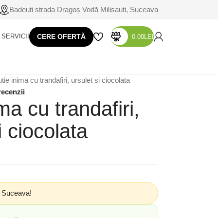
Badeuti strada Dragoș Vodă Milisauti, Suceava
SERVICII
CERE OFERTĂ
0.00
LEI
tie inima cu trandafiri, ursulet si ciocolata
recenzii
ma cu trandafiri,
i ciocolata
n Suceava!