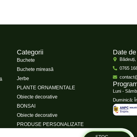
Categorii
Date de
Bădeuți,
Buchete
0765 16
Buchete mireasă
contact
Jerbe
că
Progra
PLANTE ORNAMENTALE
Luni - Sâmb
Obiecte decorative
Duminică: Î
BONSAI
Obiecte decorative
PRODUSE PERSONALIZATE
STOC