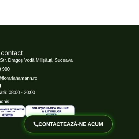
 contact
 Str. Dragoș Vodă Milișăuți, Suceava
8 980
@florariahamann.ro
m
ătă: 08:00 - 20:00
nchis
CONTACTEAZĂ-NE ACUM