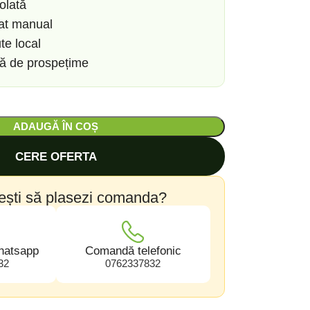
olată
zat manual
te local
să de prospețime
ADAUGĂ ÎN COȘ
CERE OFERTA
ești să plasezi comanda?
hatsapp
Comandă telefonic
32
0762337832