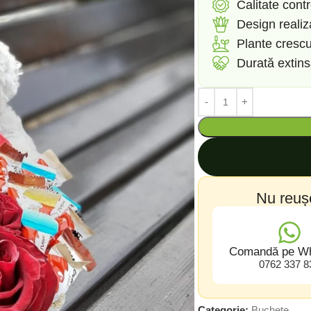
Calitate contr
Design reali
Plante crescu
Durată extin
Nu reuș
Comandă pe W
0762 337 8
Categorie:
Buchete