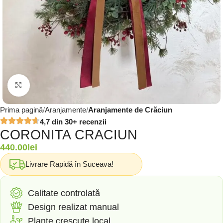
Click to enlarge
Prima pagină
Aranjamente
Aranjamente de Crăciun
4,7 din 30+ recenzii
CORONITA CRACIUN
440.00
lei
Livrare Rapidă în Suceava!
Calitate controlată
Design realizat manual
Plante crescute local