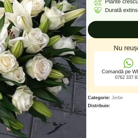
Plante crescu
Durată extin
Nu reuș
Comandă pe W
0762 337 8
Categorie:
Jerbe
Distribuie: