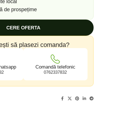
te local
să de prospețime
CERE OFERTA
ești să plasezi comanda?
hatsapp
Comandă telefonic
32
0762337832