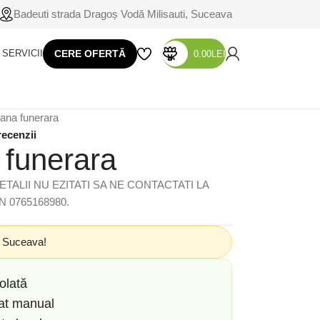
Badeuti strada Dragoș Vodă Milisauti, Suceava
SERVICII
CERE OFERTĂ
0.00
LEI
ana funerara
recenzii
funerara
TALII NU EZITATI SA NE CONTACTATI LA
 0765168980.
n Suceava!
olată
zat manual