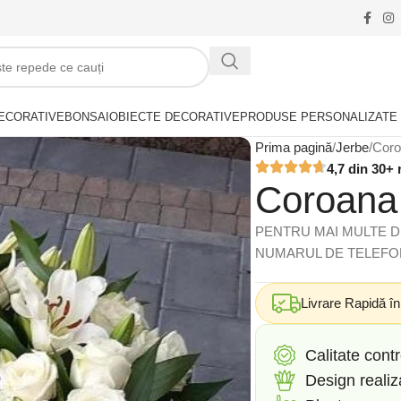
ECORATIVE
BONSAI
OBIECTE DECORATIVE
PRODUSE PERSONALIZATE
Prima pagină
Jerbe
Coro
4,7 din 30+ 
Coroana 
PENTRU MAI MULTE DE
NUMARUL DE TELEFON
Livrare Rapidă î
Calitate contr
Design reali