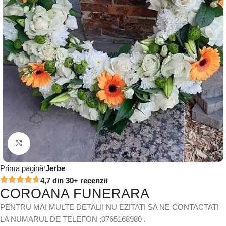
Click to enlarge
Prima pagină
Jerbe
4,7 din 30+ recenzii
COROANA FUNERARA
PENTRU MAI MULTE DETALII NU EZITATI SA NE CONTACTATI
LA NUMARUL DE TELEFON ;0765168980 .