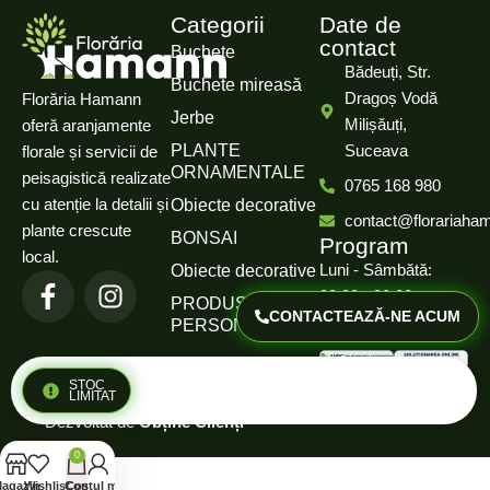
Categorii
Date de
contact
Buchete
Bădeuți, Str.
Buchete mireasă
Dragoș Vodă
Florăria Hamann
Jerbe
Milișăuți,
oferă aranjamente
PLANTE
Suceava
florale și servicii de
ORNAMENTALE
peisagistică realizate
0765 168 980
cu atenție la detalii și
Obiecte decorative
contact@florariaha
plante crescute
BONSAI
Program
local.
Luni - Sâmbătă:
Obiecte decorative
08:00 - 20:00
PRODUSE
CONTACTEAZĂ-NE ACUM
PERSONALIZATE
Duminică: Închis
Politică de confidențialitate
STOC
© 2025 Florăria Hamann.
LIMITAT
Termeni și condiții
Dezvoltat de
Obține Clienți
0
agazin
Wishlist
Contul meu
Coș