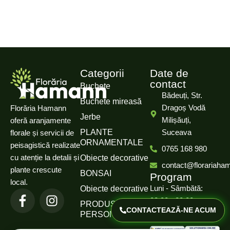
Categorii
Date de
contact
Buchete
Bădeuți, Str.
Buchete mireasă
Dragoș Vodă
Florăria Hamann
Jerbe
Milișăuți,
oferă aranjamente
PLANTE
Suceava
florale și servicii de
ORNAMENTALE
peisagistică realizate
0765 168 980
cu atenție la detalii și
Obiecte decorative
contact@florariaha
plante crescute
BONSAI
Program
local.
Luni - Sâmbătă:
Obiecte decorative
08:00 - 20:00
PRODUSE
CONTACTEAZĂ-NE ACUM
PERSONALIZATE
Duminică: Închis