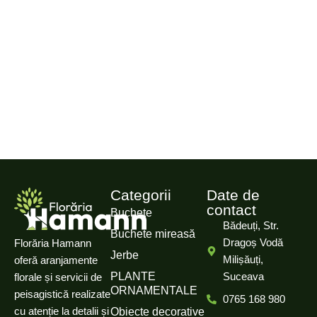
Categorii
Date de
contact
Buchete
Bădeuți, Str.
Buchete mireasă
Dragoș Vodă
Florăria Hamann
Jerbe
Milișăuți,
oferă aranjamente
PLANTE
Suceava
florale și servicii de
ORNAMENTALE
peisagistică realizate
0765 168 980
cu atenție la detalii și
Obiecte decorative