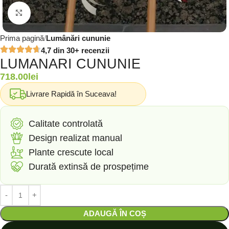
Click to enlarge
Prima pagină
Lumânări cununie
4,7 din 30+ recenzii
LUMANARI CUNUNIE
718.00
lei
Livrare Rapidă în Suceava!
Calitate controlată
Design realizat manual
Plante crescute local
Durată extinsă de prospețime
ADAUGĂ ÎN COȘ