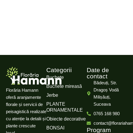
Categorii
Date de
contact
Buchete
Bădeuți, Str.
Buchete mireasă
Dragoș Vodă
Florăria Hamann
Jerbe
Milișăuți,
oferă aranjamente
PLANTE
Suceava
florale și servicii de
ORNAMENTALE
peisagistică realizate
0765 168 980
cu atenție la detalii și
Obiecte decorative
contact@florariaha
plante crescute
BONSAI
Program
local.