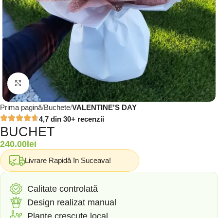
Click to enlarge
Prima pagină
Buchete
VALENTINE'S DAY
4,7 din 30+ recenzii
BUCHET
240.00
lei
Livrare Rapidă în Suceava!
Calitate controlată
Design realizat manual
Plante crescute local