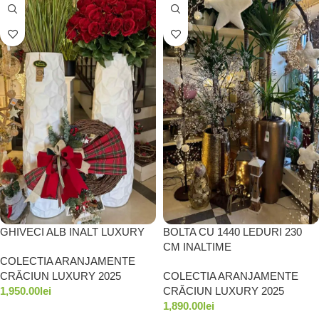
GHIVECI ALB INALT LUXURY
BOLTA CU 1440 LEDURI 230
CM INALTIME
COLECTIA ARANJAMENTE
CRĂCIUN LUXURY 2025
COLECTIA ARANJAMENTE
1,950.00
lei
CRĂCIUN LUXURY 2025
1,890.00
lei
ADAUGĂ ÎN COȘ