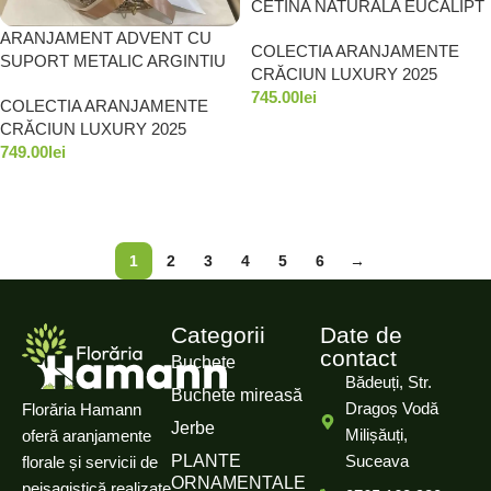
CETINA NATURALA EUCALIPT
NATURAL ORHIDEE
ARANJAMENT ADVENT CU
COLECTIA ARANJAMENTE
ARTIFICIALA STELE SI
SUPORT METALIC ARGINTIU
CRĂCIUN LUXURY 2025
CONURI PUDRATE
DIAMETRU 40 CM
745.00
lei
COLECTIA ARANJAMENTE
CRĂCIUN LUXURY 2025
ADAUGĂ ÎN COȘ
749.00
lei
ADAUGĂ ÎN COȘ
1
2
3
4
5
6
→
Categorii
Date de
contact
Buchete
Bădeuți, Str.
Buchete mireasă
Dragoș Vodă
Florăria Hamann
Jerbe
Milișăuți,
oferă aranjamente
PLANTE
Suceava
florale și servicii de
ORNAMENTALE
peisagistică realizate