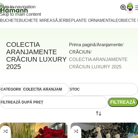
0
Skip to navigation
Skip to main content
BUCHETE
BUCHETE MIREASĂ
JERBE
PLANTE ORNAMENTALE
OBIECTE
COLECTIA
Prima pagină
Aranjamente
ARANJAMENTE
CRĂCIUN
CRĂCIUN LUXURY
COLECTIA ARANJAMENTE
2025
CRĂCIUN LUXURY 2025
CATEGORII
COLECTIA ARANJAMENTE CRĂCIUN LUXURY 2025
STOC
FILTREAZĂ
FILTREAZĂ DUPĂ PREȚ