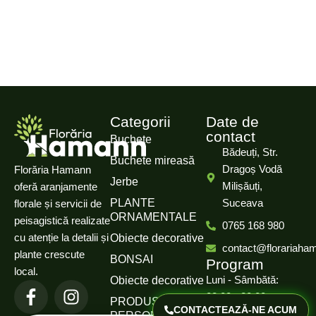
Categorii
Date de
contact
Buchete
Bădeuți, Str.
Buchete mireasă
Dragoș Vodă
Florăria Hamann
Jerbe
Milișăuți,
oferă aranjamente
PLANTE
Suceava
florale și servicii de
ORNAMENTALE
peisagistică realizate
0765 168 980
cu atenție la detalii și
Obiecte decorative
contact@florariaha
plante crescute
BONSAI
Program
local.
Luni - Sâmbătă:
Obiecte decorative
08:00 - 20:00
PRODUSE
CONTACTEAZĂ-NE ACUM
PERSONALIZATE