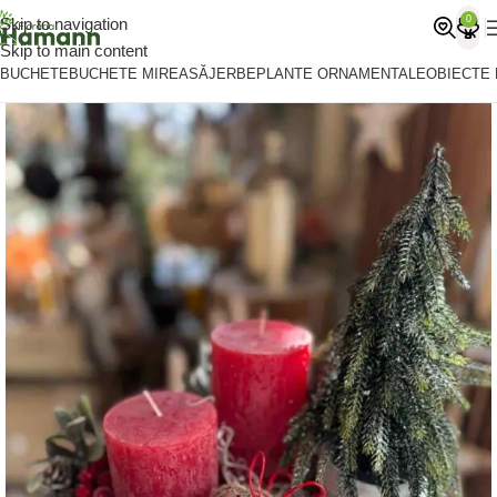
0
Skip to navigation
Skip to main content
BUCHETE
BUCHETE MIREASĂ
JERBE
PLANTE ORNAMENTALE
OBIECTE