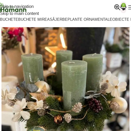
0
Skip to navigation
Skip to main content
BUCHETE
BUCHETE MIREASĂ
JERBE
PLANTE ORNAMENTALE
OBIECTE