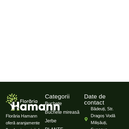
Categorii
Date de
contact
Buchete
Bădeuți, Str.
Buchete mireasă
Dragoș Vodă
Florăria Hamann
Jerbe
Milișăuți,
oferă aranjamente