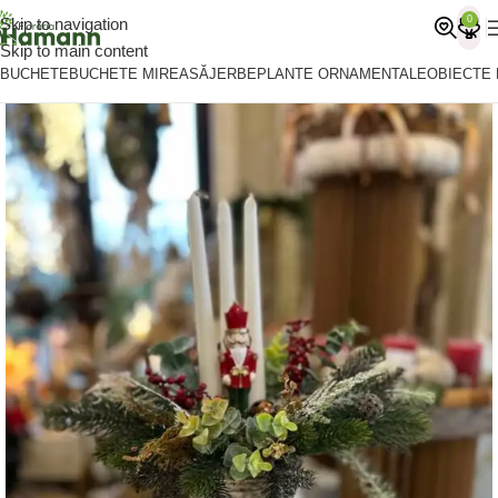
0
Skip to navigation
Skip to main content
BUCHETE
BUCHETE MIREASĂ
JERBE
PLANTE ORNAMENTALE
OBIECTE