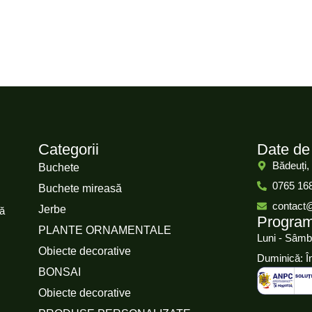
Categorii
Date de
Bădeuți,
Buchete
0765 16
Buchete mireasă
contact
Jerbe
că
Progra
PLANTE ORNAMENTALE
Luni - Sâmb
Obiecte decorative
Duminică: Î
BONSAI
Obiecte decorative