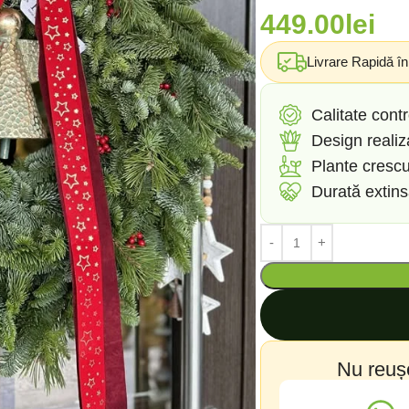
449.00
lei
Livrare Rapidă î
Calitate contr
Design reali
Plante crescu
Durată extin
Nu reuș