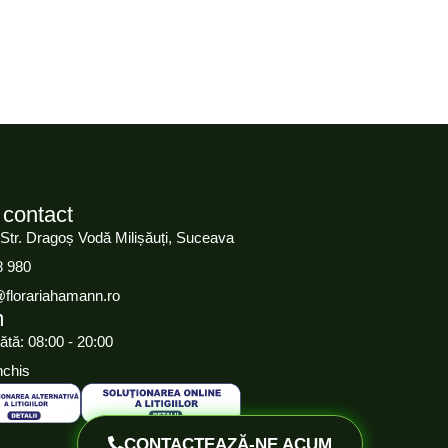
 contact
 Str. Dragoș Vodă Milișăuți, Suceava
8 980
@florariahamann.ro
m
ătă: 08:00 - 20:00
nchis
CONTACTEAZĂ-NE ACUM