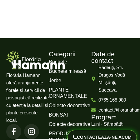
Categorii
Date de
contact
Buchete
Bădeuți, Str.
Buchete mireasă
Dragoș Vodă
Florăria Hamann
Jerbe
Milișăuți,
oferă aranjamente
PLANTE
Suceava
florale și servicii de
ORNAMENTALE
peisagistică realizate
0765 168 980
cu atenție la detalii și
Obiecte decorative
contact@florariaha
plante crescute
BONSAI
Program
local.
Luni - Sâmbătă:
Obiecte decorative
08:00 - 20:00
PRODUSE
CONTACTEAZĂ-NE ACUM
PERSONALIZATE