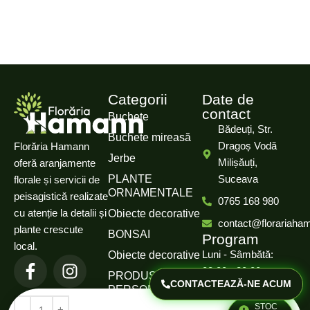
Categorii
Date de
contact
Buchete
Bădeuți, Str.
Buchete mireasă
Dragoș Vodă
Florăria Hamann
Jerbe
Milișăuți,
oferă aranjamente
PLANTE
Suceava
florale și servicii de
ORNAMENTALE
peisagistică realizate
0765 168 980
cu atenție la detalii și
Obiecte decorative
contact@florariaha
plante crescute
BONSAI
Program
local.
Luni - Sâmbătă:
Obiecte decorative
08:00 - 20:00
PRODUSE
CONTACTEAZĂ-NE ACUM
PERSONALIZATE
Duminică: Închis
STOC